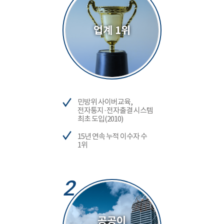
업계 1위
민방위 사이버교육,
전자통지·전자출결 시스템
최초 도입(2010)
15년 연속 누적 이수자 수
1위
2
공공이